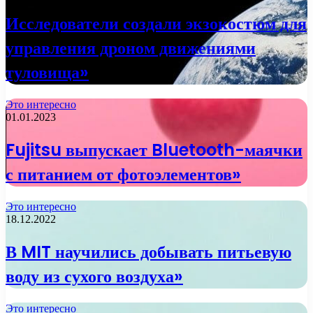
Исследователи создали экзокостюм для
управления дроном движениями
туловища»
Это интересно
01.01.2023
Fujitsu выпускает Bluetooth-маячки
с питанием от фотоэлементов»
Это интересно
18.12.2022
В MIT научились добывать питьевую
воду из сухого воздуха»
Это интересно