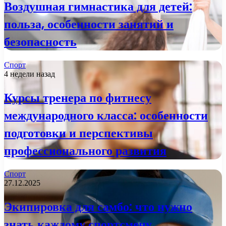
Воздушная гимнастика для детей:
польза, особенности занятий и
безопасность
Спорт
4 недели назад
Курсы тренера по фитнесу
международного класса: особенности
подготовки и перспективы
профессионального развития
Спорт
27.12.2025
Экипировка для самбо: что нужно
знать каждому спортсмену