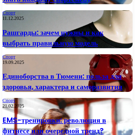
Спорт
11.12.2025
Рашгарды: зачем нужны и как
выбрать правильную модель
Спорт
19.09.2025
Единоборства в Тюмени: польза для
здоровья, характера и саморазвития
Спорт
21.02.2025
EMS-тренировки: революция в
фитнесе или очередной тренд?