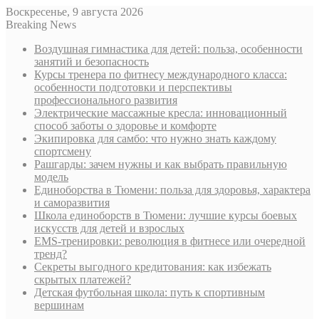
Воскресенье, 9 августа 2026
Breaking News
Воздушная гимнастика для детей: польза, особенности
занятий и безопасность
Курсы тренера по фитнесу международного класса:
особенности подготовки и перспективы
профессионального развития
Электрические массажные кресла: инновационный
способ заботы о здоровье и комфорте
Экипировка для самбо: что нужно знать каждому
спортсмену
Рашгарды: зачем нужны и как выбрать правильную
модель
Единоборства в Тюмени: польза для здоровья, характера
и саморазвития
Школа единоборств в Тюмени: лучшие курсы боевых
искусств для детей и взрослых
EMS-тренировки: революция в фитнесе или очередной
тренд?
Секреты выгодного кредитования: как избежать
скрытых платежей?
Детская футбольная школа: путь к спортивным
вершинам