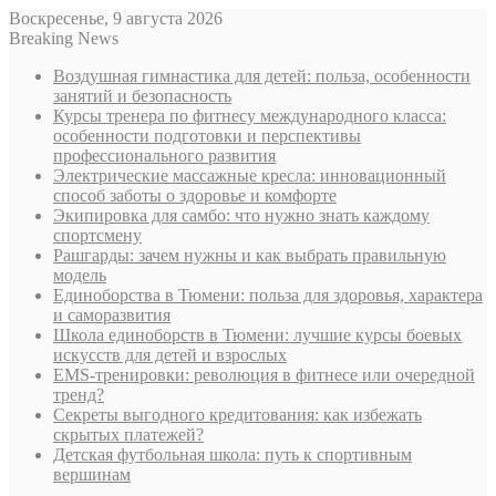
Воскресенье, 9 августа 2026
Breaking News
Воздушная гимнастика для детей: польза, особенности
занятий и безопасность
Курсы тренера по фитнесу международного класса:
особенности подготовки и перспективы
профессионального развития
Электрические массажные кресла: инновационный
способ заботы о здоровье и комфорте
Экипировка для самбо: что нужно знать каждому
спортсмену
Рашгарды: зачем нужны и как выбрать правильную
модель
Единоборства в Тюмени: польза для здоровья, характера
и саморазвития
Школа единоборств в Тюмени: лучшие курсы боевых
искусств для детей и взрослых
EMS-тренировки: революция в фитнесе или очередной
тренд?
Секреты выгодного кредитования: как избежать
скрытых платежей?
Детская футбольная школа: путь к спортивным
вершинам