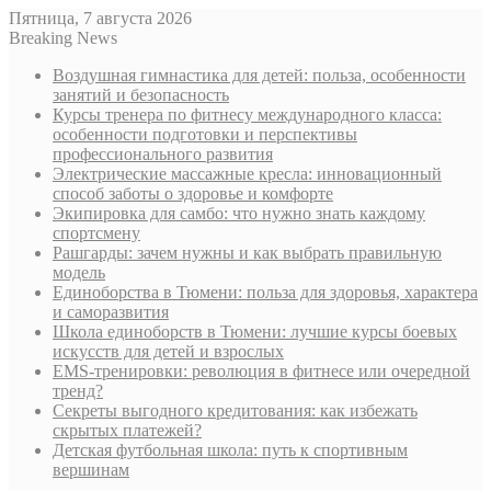
Пятница, 7 августа 2026
Breaking News
Воздушная гимнастика для детей: польза, особенности
занятий и безопасность
Курсы тренера по фитнесу международного класса:
особенности подготовки и перспективы
профессионального развития
Электрические массажные кресла: инновационный
способ заботы о здоровье и комфорте
Экипировка для самбо: что нужно знать каждому
спортсмену
Рашгарды: зачем нужны и как выбрать правильную
модель
Единоборства в Тюмени: польза для здоровья, характера
и саморазвития
Школа единоборств в Тюмени: лучшие курсы боевых
искусств для детей и взрослых
EMS-тренировки: революция в фитнесе или очередной
тренд?
Секреты выгодного кредитования: как избежать
скрытых платежей?
Детская футбольная школа: путь к спортивным
вершинам