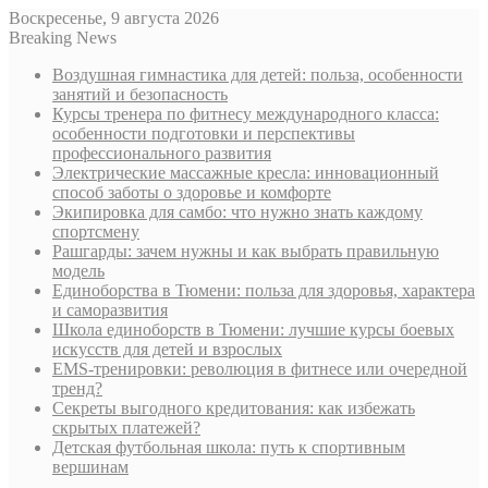
Воскресенье, 9 августа 2026
Breaking News
Воздушная гимнастика для детей: польза, особенности
занятий и безопасность
Курсы тренера по фитнесу международного класса:
особенности подготовки и перспективы
профессионального развития
Электрические массажные кресла: инновационный
способ заботы о здоровье и комфорте
Экипировка для самбо: что нужно знать каждому
спортсмену
Рашгарды: зачем нужны и как выбрать правильную
модель
Единоборства в Тюмени: польза для здоровья, характера
и саморазвития
Школа единоборств в Тюмени: лучшие курсы боевых
искусств для детей и взрослых
EMS-тренировки: революция в фитнесе или очередной
тренд?
Секреты выгодного кредитования: как избежать
скрытых платежей?
Детская футбольная школа: путь к спортивным
вершинам