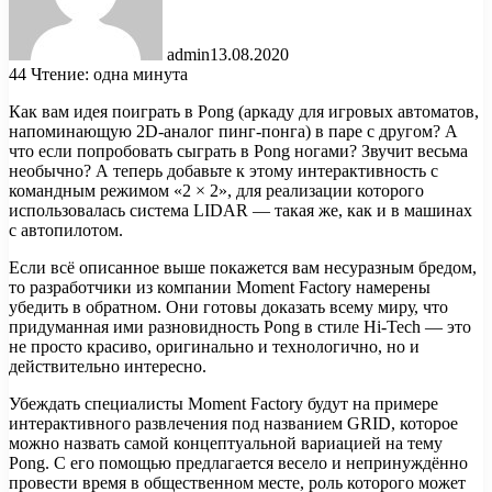
admin
13.08.2020
44
Чтение: одна минута
Как вам идея поиграть в Pong (аркаду для игровых автоматов,
напоминающую 2D-аналог пинг-понга) в паре с другом? А
что если попробовать сыграть в Pong ногами? Звучит весьма
необычно? А теперь добавьте к этому интерактивность с
командным режимом «2 × 2», для реализации которого
использовалась система LIDAR — такая же, как и в машинах
с автопилотом.
Если всё описанное выше покажется вам несуразным бредом,
то разработчики из компании Moment Factory намерены
убедить в обратном. Они готовы доказать всему миру, что
придуманная ими разновидность Pong в стиле Hi-Tech — это
не просто красиво, оригинально и технологично, но и
действительно интересно.
Убеждать специалисты Moment Factory будут на примере
интерактивного развлечения под названием GRID, которое
можно назвать самой концептуальной вариацией на тему
Pong. С его помощью предлагается весело и непринуждённо
провести время в общественном месте, роль которого может