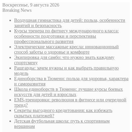
Воскресенье, 9 августа 2026
Breaking News
Воздушная гимнастика для детей: польза, особенности
занятий и безопасность
Курсы тренера по фитнесу международного класса:
особенности подготовки и перспективы
профессионального развития
Электрические массажные кресла: инновационный
способ заботы о здоровье и комфорте
Экипировка для самбо: что нужно знать каждому
спортсмену
Рашгарды: зачем нужны и как выбрать правильную
модель
Единоборства в Тюмени: польза для здоровья, характера
и саморазвития
Школа единоборств в Тюмени: лучшие курсы боевых
искусств для детей и взрослых
EMS-тренировки: революция в фитнесе или очередной
тренд?
Секреты выгодного кредитования: как избежать
скрытых платежей?
Детская футбольная школа: путь к спортивным
вершинам