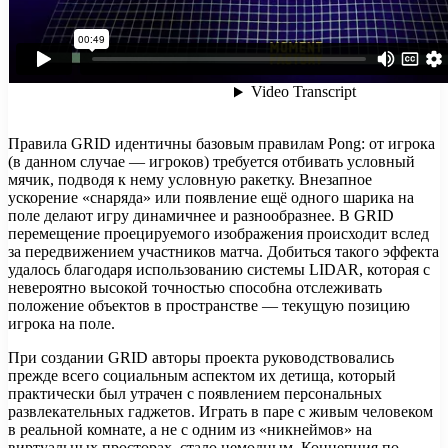
Правила GRID идентичны базовым правилам Pong: от игрока
(в данном случае — игроков) требуется отбивать условный
мячик, подводя к нему условную ракетку. Внезапное
ускорение «снаряда» или появление ещё одного шарика на
поле делают игру динамичнее и разнообразнее. В GRID
перемещение проецируемого изображения происходит вслед
за передвижением участников матча. Добиться такого эффекта
удалось благодаря использованию системы LIDAR, которая с
невероятно высокой точностью способна отслеживать
положение объектов в пространстве — текущую позицию
игрока на поле.
При создании GRID авторы проекта руководствовались
прежде всего социальным аспектом их детища, который
практически был утрачен с появлением персональных
развлекательных гаджетов. Играть в паре с живым человеком
в реальной комнате, а не с одним из «никнеймов» на
виртуальных просторах, стало немодным. Концепция по