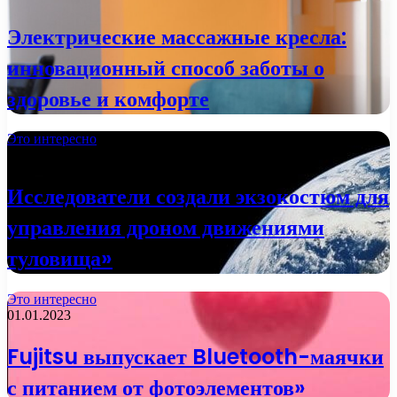
Электрические массажные кресла:
инновационный способ заботы о
здоровье и комфорте
Это интересно
02.01.2023
Исследователи создали экзокостюм для
управления дроном движениями
туловища»
Это интересно
01.01.2023
Fujitsu выпускает Bluetooth-маячки
с питанием от фотоэлементов»