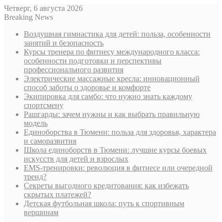
Четверг, 6 августа 2026
Breaking News
Воздушная гимнастика для детей: польза, особенности
занятий и безопасность
Курсы тренера по фитнесу международного класса:
особенности подготовки и перспективы
профессионального развития
Электрические массажные кресла: инновационный
способ заботы о здоровье и комфорте
Экипировка для самбо: что нужно знать каждому
спортсмену
Рашгарды: зачем нужны и как выбрать правильную
модель
Единоборства в Тюмени: польза для здоровья, характера
и саморазвития
Школа единоборств в Тюмени: лучшие курсы боевых
искусств для детей и взрослых
EMS-тренировки: революция в фитнесе или очередной
тренд?
Секреты выгодного кредитования: как избежать
скрытых платежей?
Детская футбольная школа: путь к спортивным
вершинам