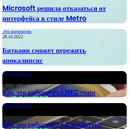
Microsoft решила отказаться от
интерфейса в стиле Metro
Это интересно
28.10.2022
Биткоин сможет пережить
апокалипсис
Это интересно
13.10.2022
Как это работает? | NFC-чип
Это интересно
01.10.2022
Как это работает? | Клавиатура