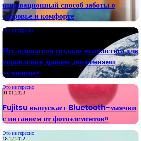
инновационный способ заботы о
здоровье и комфорте
Это интересно
02.01.2023
Исследователи создали экзокостюм для
управления дроном движениями
туловища»
Это интересно
01.01.2023
Fujitsu выпускает Bluetooth-маячки
с питанием от фотоэлементов»
Это интересно
18.12.2022