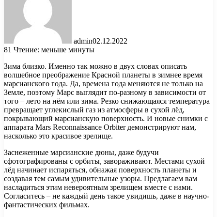
admin
02.12.2022
81
Чтение: меньше минуты
Зима близко. Именно так можно в двух словах описать
волшебное преображение Красной планеты в зимнее время
марсианского года. Да, времена года меняются не только на
Земле, поэтому Марс выглядит по-разному в зависимости от
того – лето на нём или зима. Резко снижающаяся
температура
превращает углекислый газ из атмосферы в сухой лёд,
покрывающий марсианскую поверхность. И новые снимки с
аппарата Mars Reconnaissance Orbiter демонстрируют нам,
насколько это красивое зрелище.
Заснеженные марсианские дюны, даже будучи
сфотографированы с орбиты, завораживают. Местами сухой
лёд начинает испаряться, обнажая поверхность планеты и
создавая тем самым удивительные узоры. Предлагаем вам
насладиться этим невероятным зрелищем вместе с нами.
Согласитесь – не каждый день такое увидишь, даже в научно-
фантастических фильмах.