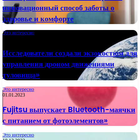
инновационный способ заботы о
здоровье и комфорте
Это интересно
02.01.2023
Исследователи создали экзокостюм для
управления дроном движениями
туловища»
Это интересно
01.01.2023
Fujitsu выпускает Bluetooth-маячки
с питанием от фотоэлементов»
Это интересно