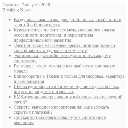
Пятница, 7 августа 2026
Breaking News
Воздушная гимнастика для детей: польза, особенности
занятий и безопасность
Курсы тренера по фитнесу международного класса:
особенности подготовки и перспективы
профессионального развития
Электрические массажные кресла: инновационный
способ заботы о здоровье и комфорте
Экипировка для самбо: что нужно знать каждому
спортсмену
Рашгарды: зачем нужны и как выбрать правильную
модель
Единоборства в Тюмени: польза для здоровья, характера
и саморазвития
Школа единоборств в Тюмени: лучшие курсы боевых
искусств для детей и взрослых
EMS-тренировки: революция в фитнесе или очередной
тренд?
Секреты выгодного кредитования: как избежать
скрытых платежей?
Детская футбольная школа: путь к спортивным
вершинам