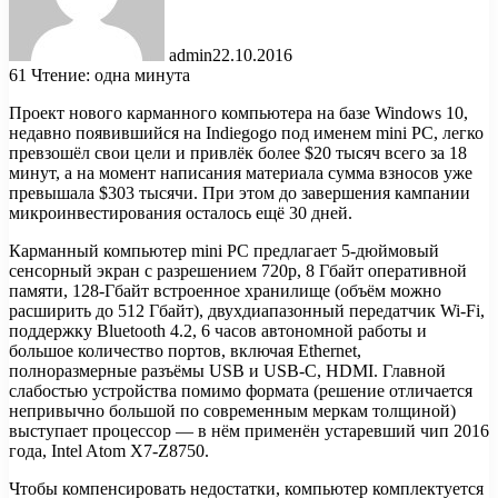
admin
22.10.2016
61
Чтение: одна минута
Проект нового карманного компьютера на базе Windows 10,
недавно появившийся на Indiegogo под именем mini PC, легко
превзошёл свои цели и привлёк более $20 тысяч всего за 18
минут, а на момент написания материала сумма взносов уже
превышала $303 тысячи. При этом до завершения кампании
микроинвестирования осталось ещё 30 дней.
Карманный компьютер mini PC предлагает 5-дюймовый
сенсорный экран с разрешением 720p, 8 Гбайт оперативной
памяти, 128-Гбайт встроенное хранилище (объём можно
расширить до 512 Гбайт), двухдиапазонный передатчик Wi-Fi,
поддержку Bluetooth 4.2, 6 часов автономной работы и
большое количество портов, включая Ethernet,
полноразмерные разъёмы USB и USB-C, HDMI. Главной
слабостью устройства помимо формата (решение отличается
непривычно большой по современным меркам толщиной)
выступает процессор — в нём применён устаревший чип 2016
года, Intel Atom X7-Z8750.
Чтобы компенсировать недостатки, компьютер комплектуется