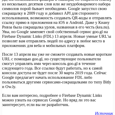
из нескольких десятков слов или же неудобоваримого набора
символов порой бывает необходимо. Google
запустил свою
сокращалку в 2009 году и добавил API для стороннего
использования, возможность создавать QR-коды и отправлять
ссылку прямо в приложения на iOS и Android. Даже у Киану
Ривза была сокращалка урлов, названная в его честь (kea.nu).
Увы, но Google заменяет свой собственный сервис goo.gl на
Firebase Dynamic Links (FDL) 13 апреля. Новые умные URL’ы
позволят вам отправлять людей по адресу в любое место в
приложениях для веба и мобильных платформ.
После 13 апреля вы уже не сможете создавать новые короткие
URL с помощью goo.gl, но существующие пользователи
смогут управлять ими через консоль goo.gl в течение
следующего года. Все ссылки будут работать, но к самой
консоли доступа не будет после 30 марта 2019 года. Сейчас
Google предлагает начать использование FDL либо
пользоваться другими сервисами-сокращалками по типу Bitly
и Ow.ly.
Если вам интересно, подробнее о Firebase Dynamic Links
можно узнать на сервисах Google. Но вряд ли это вас
заинтересует, если вы не разработчик.
Источник