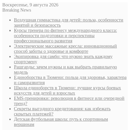
Воскресенье, 9 августа 2026
Breaking News
Воздушная гимнастика для детей: польза, особенности
занятий и безопасность
Курсы тренера по фитнесу международного класса:
особенности подготовки и перспективы
профессионального развития
Электрические массажные кресла: инновационный
способ заботы о здоровье и комфорте
Экипировка для самбо: что нужно знать каждому
спортсмену
Рашгарды: зачем нужны и как выбрать правильную
модель
Единоборства в Тюмени: польза для здоровья, характера
и саморазвития
Школа единоборств в Тюмени: лучшие курсы боевых
искусств для детей и взрослых
EMS-тренировки: революция в фитнесе или очередной
тренд?
Секреты выгодного кредитования: как избежать
скрытых платежей?
Детская футбольная школа: путь к спортивным
вершинам