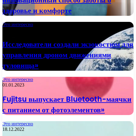
здоровье и комфорте
Это интересно
02.01.2023
Исследователи создали экзокостюм для
управления дроном движениями
туловища»
Это интересно
01.01.2023
Fujitsu выпускает Bluetooth-маячки
с питанием от фотоэлементов»
Это интересно
18.12.2022