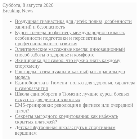
Суббота, 8 августа 2026
Breaking News
Воздушная гимнастика для детей: польза, особенности
занятий и безопасность
Курсы тренера по фитнесу международного класса:
особенности подготовки и перспективы
профессионального развития
Электрические массажные кресла: инновационный
способ заботы о здоровье и комфорте
Экипировка для самбо: что нужно знать каждому
спортсмену
Рашгарды: зачем нужны и как выбрать правильную
модель
Единоборства в Тюмени: польза для здоровья, характера
и саморазвития
Школа единоборств в Тюмени: лучшие курсы боевых
искусств для детей и взрослых
EMS-тренировки: революция в фитнесе или очередной
тренд?
Секреты выгодного кредитования: как избежать
скрытых платежей?
Детская футбольная школа: путь к спортивным
вершинам