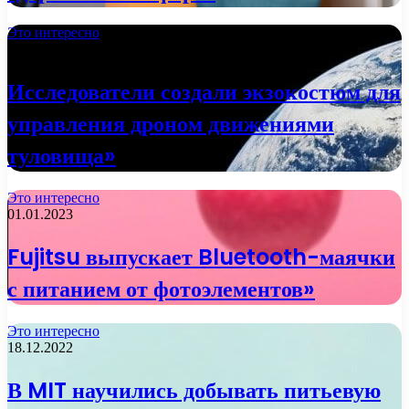
Это интересно
02.01.2023
Исследователи создали экзокостюм для
управления дроном движениями
туловища»
Это интересно
01.01.2023
Fujitsu выпускает Bluetooth-маячки
с питанием от фотоэлементов»
Это интересно
18.12.2022
В MIT научились добывать питьевую