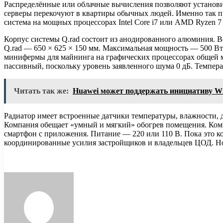
Распределённые или облачные вычисления позволяют установит
серверы перекочуют в квартиры обычных людей. Именно так п
система на мощных процессорах Intel Core i7 или AMD Ryzen 7 
Корпус системы Q.rad состоит из анодированного алюминия. В
Q.rad — 650 × 625 × 150 мм. Максимальная мощность — 500 Вт.
минифермы для майнинга на графических процессорах общей мо
пассивный, поскольку уровень заявленного шума 0 дБ. Темпер
Читать так же:
Huawei может поддержать инициативу W
Радиатор имеет встроенные датчики температуры, влажности, д
Компания обещает «умный и мягкий» обогрев помещения. Комм
смартфон с приложения. Питание — 220 или 110 В. Пока это к
координированные усилия застройщиков и владельцев ЦОД. Но