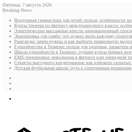
Пятница, 7 августа 2026
Breaking News
Воздушная гимнастика для детей: польза, особенности за
Курсы тренера по фитнесу международного класса: особ
Электрические массажные кресла: инновационный способ
Экипировка для самбо: что нужно знать каждому спортс
Рашгарды: зачем нужны и как выбрать правильную модел
Единоборства в Тюмени: польза для здоровья, характера 
Школа единоборств в Тюмени: лучшие курсы боевых иску
EMS-тренировки: революция в фитнесе или очередной т
Секреты выгодного кредитования: как избежать скрытых
Детская футбольная школа: путь к спортивным вершинам
Sidebar
Случайная
статья
Log
In
Меню