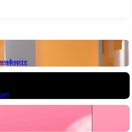
комфорте
ща»