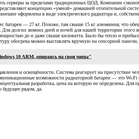
ь серверы за пределами традиционных ЦОД. Компании сэкономят
редставляют концепцию «умной» домашней отопительной системы
внешне оформлена в виде электрического радиатора и, собственно
ес батареи — 27 кг. Похоже, там свыше 15 кг алюминия, что о
 Для долгих зимних дней и ночей для нашей территории этого я
щностью до и даже свыше киловатта. Было бы тепло и прибыльно
атуру обогрева можно выставлять вручную на сенсорной панели,
indows 10 ARM, опираясь на свои чипы"
авления и освещённости. Система реагирует на присутствие чел
уникационные возможности радиаторной батареи — это Wi-Fi и 
онцептуальная разработка, цена на которую не определена. Для
 будущее рядом, да.