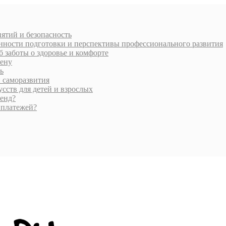
нятий и безопасность
енности подготовки и перспективы профессионального развития
 заботы о здоровье и комфорте
мену
ь
и саморазвития
сств для детей и взрослых
ренд?
 платежей?