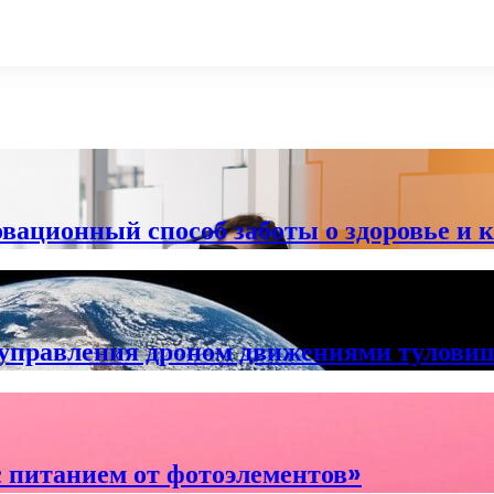
вационный способ заботы о здоровье и 
я управления дроном движениями тулови
 питанием от фотоэлементов»