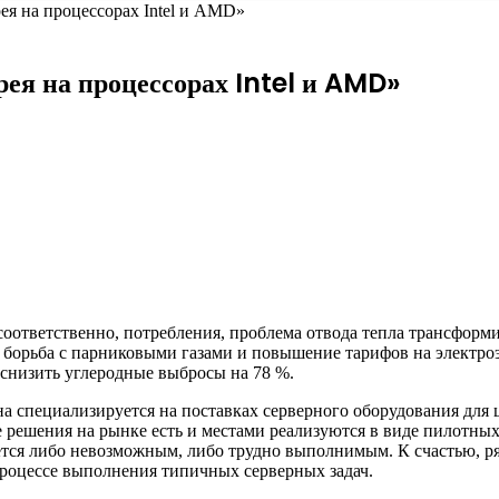
ея на процессорах Intel и AMD»
рея на процессорах Intel и AMD»
соответственно, потребления, проблема отвода тепла трансфор
и борьба с парниковыми газами и повышение тарифов на электр
 снизить углеродные выбросы на 78 %.
на специализируется на поставках серверного оборудования для ц
 решения на рынке есть и местами реализуются в виде пилотных
яется либо невозможным, либо трудно выполнимым. К счастью, 
процессе выполнения типичных серверных задач.