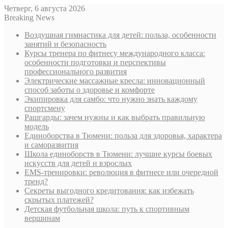
Четверг, 6 августа 2026
Breaking News
Воздушная гимнастика для детей: польза, особенности
занятий и безопасность
Курсы тренера по фитнесу международного класса:
особенности подготовки и перспективы
профессионального развития
Электрические массажные кресла: инновационный
способ заботы о здоровье и комфорте
Экипировка для самбо: что нужно знать каждому
спортсмену
Рашгарды: зачем нужны и как выбрать правильную
модель
Единоборства в Тюмени: польза для здоровья, характера
и саморазвития
Школа единоборств в Тюмени: лучшие курсы боевых
искусств для детей и взрослых
EMS-тренировки: революция в фитнесе или очередной
тренд?
Секреты выгодного кредитования: как избежать
скрытых платежей?
Детская футбольная школа: путь к спортивным
вершинам