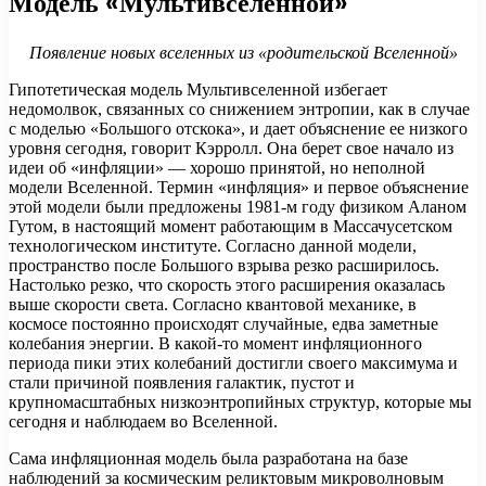
Модель «Мультивселенной»
Появление новых вселенных из «родительской Вселенной»
Гипотетическая модель Мультивселенной избегает
недомолвок, связанных со снижением энтропии, как в случае
с моделью «Большого отскока», и дает объяснение ее низкого
уровня сегодня, говорит Кэрролл. Она берет свое начало из
идеи об «инфляции» — хорошо принятой, но неполной
модели Вселенной. Термин «инфляция» и первое объяснение
этой модели были предложены 1981-м году физиком Аланом
Гутом, в настоящий момент работающим в Массачусетском
технологическом институте. Согласно данной модели,
пространство после Большого взрыва резко расширилось.
Настолько резко, что скорость этого расширения оказалась
выше скорости света. Согласно квантовой механике, в
космосе постоянно происходят случайные, едва заметные
колебания энергии. В какой-то момент инфляционного
периода пики этих колебаний достигли своего максимума и
стали причиной появления галактик, пустот и
крупномасштабных низкоэнтропийных структур, которые мы
сегодня и наблюдаем во Вселенной.
Сама инфляционная модель была разработана на базе
наблюдений за космическим реликтовым микроволновым