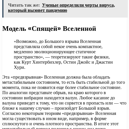
Читать так же:
Ученые определили черты вируса,
который вызовет пандемию
Модель «Спящей» Вселенной
«Возможно, до Большого взрыва Вселенная
представляла собой некое очень компактное,
медленно эволюционирующее статичное
пространство», — теоретизируют такие физики,
как Курт Хинтербихлер, Остин Джойс и Джастин
Хури.
Эта «предвзрывная» Вселенная должна была обладать
метастабильным состоянием, то есть быть стабильной до того
момента, пока не появится еще более стабильное состояние.
По аналогии представьте обрыв, на краю которого в
состоянии вибрации находится валун. Любое касание до
валуна приведет к тому, что он сорвется в пропасть или — что
ближе к нашему случаю – произойдет Большой взрыв.
Согласно некоторым теориям «предвзрывная» Вселенная
могла существовать в ином виде, например, в форме
сплюснутого и очень плотного пространства. В итоге этот
метастабильный период подошел к концу: она резко