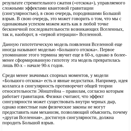
результате стремительного сжатия («отскока»), управляемого
сложными эффектами квантовой гравитации
(сингулярностью), в свою очередь, породившими Большой
взрыв. В свою очередь, это может говорить о том, что мы с
одинаковым успехом можем жить как в любой точке
бесконечной последовательности возникающих Вселенных,
так и, наоборот, в «первой итерации» Вселенной.
Данную гипотетическую модель появления Вселенной еще
иногда называют моделью «Большого отскока». Первое
упоминание этого термина звучит еще в 60-х, однако в более-
менее сформированную гипотезу эта модель превратилась
лишь 80-х – начале 90-х годов.
Среди менее значимых спорных моментов, у модели
«Большого отскока» есть и явные недостатки. Например, идея
коллапса в сингулярность противоречит общей теории
относительности Эйнштейна – правилам, согласно которым
работает гравитация. Физики считают, что эффект
сингулярности может существовать внутри черных дыр,
однако известные нам физические законы не могут
предоставить нам механизм, позволяющий объяснить, почему
«другая Вселенная», достигнув сингулярности, должна
породить Большой взрыв.