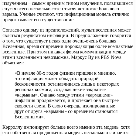
излучением – самым древним типом излучения, появившимся
спустя всего несколько сотен тысяч лет после Большого
взрыва. Ученые считают, что инфляционная модель отлично
предсказывает его существование.
Согласно одному из предположений, мультивселенная может
являться результатом инфляции. В предположении говорится
о том, что существует некая одна очень-очень большая
Вселенная, время от времени порождающая более компактные
вселенные. При этом никакая форма коммуникации между
этими вселенными невозможна. Маркус Ву из PBS Nova
объясняет:
«В начале 80-х годов физики пришли к мнению,
что инфляция может обладать природой
бесконечности, останавливаясь лишь в некоторых
регионах космоса, создавая некие закрытые
«карманы». Однако между этими «карманами»
инфляция продолжается, и протекает она быстрее
скорости света. В свою очередь, изолированные
друг от друга «карманы» со временем становятся
Вселенными».
Кэрроллу импонирует больше всего именно эта модель, хотя
его собственная предложенная модель несколько отличается