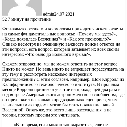
admin
24.07.2021
52
7 минут на прочтение
Физикам-теоретикам и космологам приходится искать ответы
на самые фундаментальные вопросы: «Почему мы здесь?»,
«Когда появилась Вселенная?» и «Как это произошло?»
Однако несмотря на очевидную важность поиска ответов на
эти вопросы, есть вопрос, который затмевает их всех
своим
интересом: «Что было до Большого взрыва?».
Скажем откровенно: мы не можем ответить на этот вопрос.
Никто не может. Но ведь никто не запрещает порассуждать на
эту тему и рассмотреть несколько интересных
предположений? С этим согласен, например, Шон Кэрролл из
Калифорнийского технологического института. В прошлом
месяце Кэрролл принимал участие на проходящей два раза в
год встрече Американского астрономического сообщества, где
он предложил несколько «предвзрывных» сценариев, чьим
«финальным аккордом» могло бы стать появление нашей
Вселенной. Опять же, это всего лишь рассуждения, а не
теории, поэтому просим это учитывать.
«В то время, если можно так выразиться, еще не