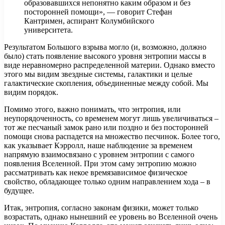
образовавшихся непонятно каким образом и без
посторонней помощи», — говорит Стефан
Кантримен, аспирант Колумбийского
университета.
Результатом Большого взрыва могло (и, возможно, должно
было) стать появление высокого уровня энтропии массы в
виде неравномерно распределенной материи. Однако вместо
этого мы видим звездные системы, галактики и целые
галактические скопления, объединенные между собой. Мы
видим порядок.
Помимо этого, важно понимать, что энтропия, или
неупорядоченность, со временем могут лишь увеличиваться –
тот же песчаный замок рано или поздно и без посторонней
помощи снова распадется на множество песчинок. Более того,
как указывает Кэрролл, наше наблюдение за временем
напрямую взаимосвязано с уровнем энтропии с самого
появления Вселенной. При этом саму энтропию можно
рассматривать как некое времязависимое физическое
свойство, обладающее только одним направлением хода – в
будущее.
Итак, энтропия, согласно законам физики, может только
возрастать, однако нынешний ее уровень во Вселенной очень