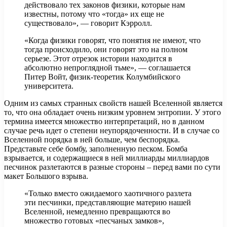
действовало тех законов физики, которые нам
известны, потому что «тогда» их еще не
существовало», — говорит Кэрролл.
«Когда физики говорят, что понятия не имеют, что
тогда происходило, они говорят это на полном
серьезе. Этот отрезок истории находится в
абсолютно непроглядной тьме», — соглашается
Питер Войт, физик-теоретик Колумбийского
университета.
Одним из самых странных свойств нашей Вселенной является
то, что она обладает очень низким уровнем энтропии. У этого
термина имеется множество интерпретаций, но в данном
случае речь идет о степени неупорядоченности. И в случае со
Вселенной порядка в ней больше, чем беспорядка.
Представьте себе бомбу, заполненную песком. Бомба
взрывается, и содержащиеся в ней миллиарды миллиардов
песчинок разлетаются в разные стороны – перед вами по сути
макет Большого взрыва.
«Только вместо ожидаемого хаотичного разлета
эти песчинки, представляющие материю нашей
Вселенной, немедленно превращаются во
множество готовых «песчаных замков»,