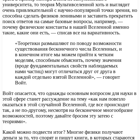
университета, то теория Мультивселенной хоть и выглядит
очень привлекательной с научно-популярной точки зрения, но
способна сделать физиков ленивыми и заставить прекратить
поиск ответов на самые базовые вопросы, например, —
почему физические константы в нашей Вселенной именно
такие, какие они есть, — списав все на вариативность.
«Теоретики размышляют по поводу возможности
существования бесконечного числа Вселенных, и
в конечном итоге мы можем прийти к четким
моделям, способным объяснить, почему значения
(вроде фундаментальных свойств наблюдаемых
нами частиц) могут отличаться друг от друга в
каждой отдельно взятой Вселенной», — говорит
Войт.
Войт опасается, что однажды основным вопросом для науки в
этой сфере станет рассуждение на тему «как нам повезло
оказаться в этой случайной Вселенной, где все происходит
так, а не по-другому, несмотря на бесконечное многообразие
возможностей, поэтому давайте бросим эту затею с
теориями».
Какой можно подвести итог? Многие физики получают
деньги за то, что спорят и пишут книги, в которых стараются