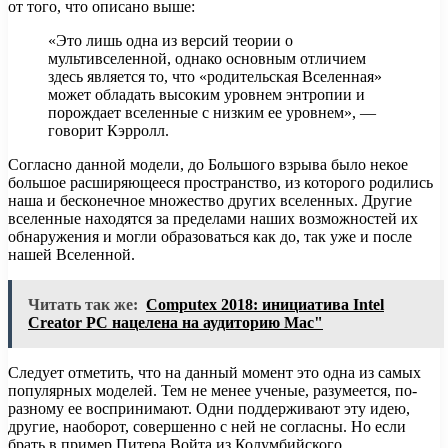
от того, что описано выше:
«Это лишь одна из версий теории о
мультивселенной, однако основным отличием
здесь является то, что «родительская Вселенная»
может обладать высоким уровнем энтропии и
порождает вселенные с низким ее уровнем», —
говорит Кэрролл.
Согласно данной модели, до Большого взрыва было некое
большое расширяющееся пространство, из которого родились
наша и бесконечное множество других вселенных. Другие
вселенные находятся за пределами наших возможностей их
обнаружения и могли образоваться как до, так уже и после
нашей Вселенной.
Читать так же:
Computex 2018: инициатива Intel
Creator PC нацелена на аудиторию Mac"
Следует отметить, что на данный момент это одна из самых
популярных моделей. Тем не менее ученые, разумеется, по-
разному ее воспринимают. Одни поддерживают эту идею,
другие, наоборот, совершенно с ней не согласны. Но если
брать в пример Питера Войта из Колумбийского