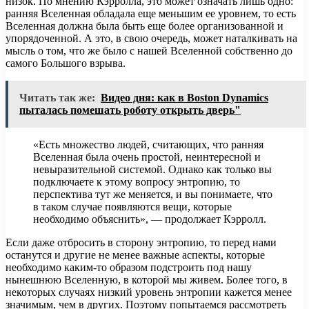
низок. По мнению Кэрролла, это может означать лишь одно:
ранняя Вселенная обладала еще меньшим ее уровнем, то есть
Вселенная должна была быть еще более организованной и
упорядоченной. А это, в свою очередь, может наталкивать на
мысль о том, что же было с нашей Вселенной собственно до
самого Большого взрыва.
Читать так же:
Видео дня: как в Boston Dynamics
пыталась помешать роботу открыть дверь"
«Есть множество людей, считающих, что ранняя
Вселенная была очень простой, неинтересной и
невыразительной системой. Однако как только вы
подключаете к этому вопросу энтропию, то
перспектива тут же меняется, и вы понимаете, что
в таком случае появляются вещи, которые
необходимо объяснить», — продолжает Кэрролл.
Если даже отбросить в сторону энтропию, то перед нами
останутся и другие не менее важные аспекты, которые
необходимо каким-то образом подстроить под нашу
нынешнюю Вселенную, в которой мы живем. Более того, в
некоторых случаях низкий уровень энтропии кажется менее
значимым, чем в других. Поэтому попытаемся рассмотреть