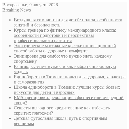
Воскресенье, 9 августа 2026
Breaking News
Воздушная гимнастика для детей: польза, особенности
занятий и безопасность
Курсы тренера по фитнесу международного класса:
особенности подготовки и перспективы
профессионального развития
Электрические массажные кресла: инновационный
способ заботы о здоровье и комфорте
Экипировка для самбо: что нужно знать каждому
спортсмену
Рашгарды: зачем нужны и как выбрать правильную
модель
Единоборства в Тюмени: польза для здоровья, характера
и саморазвития
Школа единоборств в Тюмени: лучшие курсы боевых
искусств для детей и взрослых
EMS-тренировки: революция в фитнесе или очередной
тренд?
Секреты выгодного кредитования: как избежать
скрытых платежей?
Детская футбольная школа: путь к спортивным
вершинам