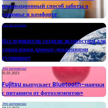
инновационный способ заботы о
здоровье и комфорте
Это интересно
02.01.2023
Исследователи создали экзокостюм для
управления дроном движениями
туловища»
Это интересно
01.01.2023
Fujitsu выпускает Bluetooth-маячки
с питанием от фотоэлементов»
Это интересно