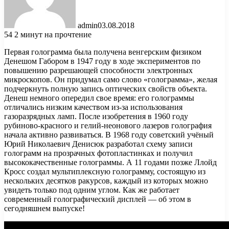
admin
03.08.2018
54
2 минут на прочтение
Первая голограмма была получена венгерским физиком
Денешом Габором в 1947 году в ходе экспериментов по
повышению разрешающей способности электронных
микроскопов. Он придумал само слово «голограмма», желая
подчеркнуть полную запись оптических свойств объекта.
Денеш
немного опередил свое время: его голограммы
отличались низким качеством из-за использования
газоразрядных ламп. После изобретения в 1960 году
рубиново-красного и гелий-неонового лазеров голография
начала активно развиваться. В 1968 году советский учёный
Юрий Николаевич Денисюк разработал схему записи
голограмм на прозрачных фотопластинках и получил
высококачественные голограммы. А 11 годами позже Ллойд
Кросс создал мультиплексную голограмму, состоящую из
нескольких десятков ракурсов, каждый из которых можно
увидеть только под одним углом. Как же работает
современный голографический дисплей — об этом в
сегодняшнем выпуске!