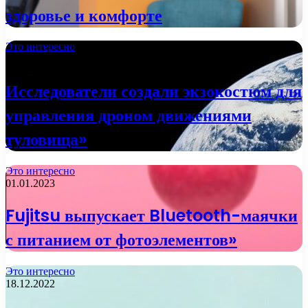
здоровье и комфорте
Это интересно
02.01.2023
Исследователи создали экзокостюм для
управления дроном движениями
туловища»
Это интересно
01.01.2023
Fujitsu выпускает Bluetooth-маячки
с питанием от фотоэлементов»
Это интересно
18.12.2022