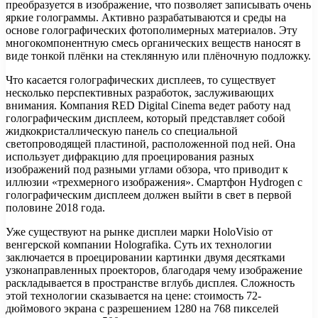
преобразуется в изображение, что позволяет записывать очень
яркие голограммы. Активно разрабатываются и среды на
основе голографических фотополимерных материалов. Эту
многокомпонентную смесь органических веществ наносят в
виде тонкой плёнки на стеклянную или плёночную подложку.
Что касается голографических дисплеев, то существует
несколько перспективных разработок, заслуживающих
внимания. Компания RED Digital Cinema ведет работу над
голографическим дисплеем, который представляет собой
жидкокристаллическую панель со специальной
светопроводящей пластиной, расположенной под ней. Она
использует дифракцию для проецирования разных
изображений под разными углами обзора, что приводит к
иллюзии «трехмерного изображения». Смартфон Hydrogen с
голографическим дисплеем должен выйти в свет в первой
половине 2018 года.
Уже существуют на рынке дисплеи марки HoloVisio от
венгерской компании Holografika. Суть их технологии
заключается в проецировании картинки двумя десятками
узконаправленных проекторов, благодаря чему изображение
раскладывается в пространстве вглубь дисплея. Сложность
этой технологии сказывается на цене: стоимость 72-
дюймового экрана с разрешением 1280 на 768 пикселей