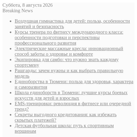
Суббота, 8 августа 2026
Breaking News
Воздушная гимнастика для детей: польза, особенности
занятий и безопасность
Курсы тренера по фитнесу международного класса:
особенности подготовки и перспективы
профессионального развития
Электрические массажные кресла: инновационный
способ заботы о здоровье и комфорте
Экипировка для самбо: что нужно знать каждому
спортсмену
Рашгарды: зачем нужны и как выбрать правильную
модель
Единоборства в Тюмени: польза для здоровья, характера
и саморазвития
Школа единоборств в Тюмени: лучшие курсы боевых
искусств для детей и взрослых
EMS-тренировки: революция в фитнесе или очередной
тренд?
Секреты выгодного кредитования: как избежать
скрытых платежей?
Детская футбольная школа: путь к спортивным
вершинам